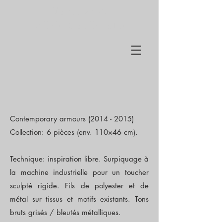
Malou Zryd
Artiste plasticienne
Contemporary armours
(2014 - 2015)
Collection: 6 pièces (env. 110×46 cm).
Technique: inspiration libre. Surpiquage à
la machine industrielle pour un toucher
sculpté rigide. Fils de polyester et de
métal sur tissus et motifs existants. Tons
bruts grisés / bleutés métalliques.